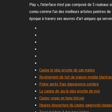
Play », l’interface n’est pas composé de 5 rouleaux 
connu comme l'un des meilleurs artistes peintres de 
époque à travers ses œuvres d'art uniques qui serve
Casino le plus proche de san mateo
Revêtement de toit de maison mobile blackja
Poker après frais dapparence sombre
Le casino de jeu le plus proche de moi
Casino vegas en ligne bitcoin
Heures douverture du casino swarovski niagara