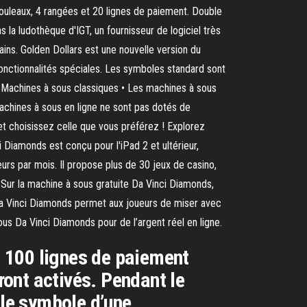
rouleaux, 4 rangées et 20 lignes de paiement. Double
la ludothèque d'IGT, un fournisseur de logiciel très
gains. Golden Dollars est une nouvelle version du
onctionnalités spéciales. Les symboles standard sont
[…] Machines à sous classiques • Les machines à sous
achines à sous en ligne ne sont pas dotés de
t choisissez celle que vous préférez ! Explorez
Diamonds est conçu pour l'iPad 2 et ultérieur,
urs par mois. Il propose plus de 30 jeux de casino,
 Sur la machine à sous gratuite Da Vinci Diamonds,
 Da Vinci Diamonds permet aux joueurs de miser avec
 sous Da Vinci Diamonds pour de l’argent réel en ligne.
 100 lignes de paiement
ront activés. Pendant le
 le symbole d’une