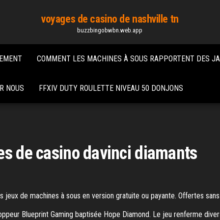
voyages de casino de nashville tn
buzzbingobwbn.web.app
GEMENT
COMMENT LES MACHINES À SOUS RAPPORTENT DES J
UR NOUS
FFXIV DUTY ROULETTE NIVEAU 50 DONJONS
es de casino davinci diamants
s jeux de machines à sous en version gratuite ou payante. Offertes san
veloppeur Blueprint Gaming baptisée Hope Diamond. Le jeu renferme div