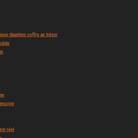
jeux dauphins coffre au trésor
obile
in
gne
inscrire
ent réel