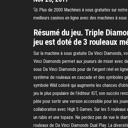
🚀 Plus de 2000 Machines à sous gratuites sur notre si
meilleurs casinos en ligne avec des machines à sous 
Résumé du jeu. Triple Diamon
jeu est doté de 3 rouleaux m
Sur la machine à sous gratuite Da Vinci Diamonds, vo
Vinci Diamonds permet aux joueurs de miser avec de l'a
sous Da Vinci Diamonds pour de l’argent réel en lign
système de rouleaux en cascade et des symboles géan
symbole Wild coloré qui augmente les chances d’obt
jeu le plus populaire de l’éditeur IGT, son succès re
pâte pour sortir une version accessible pour les joueu
collaboration avec High 5 Games. Sur les 5 rouleaux 
un rubis et une topaze. Ne perdez pas de vue le diam
rouleaux de Da Vinci Diamonds Dual Play. La diversité