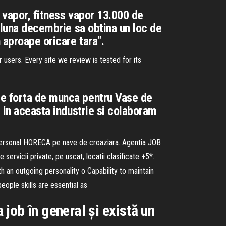
 vapor, fitness vapor 13.000 de
 luna decembrie sa obtina un loc de
 aproape oricare tara".
users. Every site we review is tested for its
de forta de munca pentru Vase de
 in aceasta industrie si colaboram
personal HORECA pe nave de croaziara. Agentia JOB
rvicii private, pe uscat, locatii clasificate +5*.
 an outgoing personality o Capability to maintain
ople skills are essential as
job în general și există un