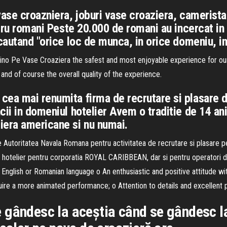
vase croazniera, joburi vase croaziera, camerista
ntru romani Peste 20.000 de romani au incercat in
cautand "orice loc de munca, in orice domeniu, in
no Pe Vase Croaziera the safest and most enjoyable experience for our 
 and of course the overall quality of the experience.
cea mai renumita firma de recrutare si plasare 
ii in domeniul hotelier Avem o traditie de 14 ani
iera americane si nu numai.
Autoritatea Navala Romana pentru activitatea de recrutare si plasare 
hotelier pentru corporatia ROYAL CARIBBEAN, dar si pentru operatori de se
nglish or Romanian language o An enthusiastic and positive attitude with
uire a more animated performance; o Attention to details and excellent pe
gândesc la aceștia când se gândesc la 