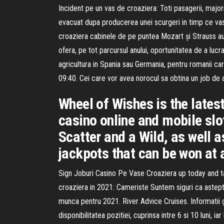
Incident pe un vas de croaziera: Toti pasagerii, major
evacuat dupa producerea unei scurgeri in timp ce vasul
croaziera cabinele de pe puntea Mozart și Strauss 
ofera, pe tot parcursul anului, oportunitatea de a lucr
agricultura in Spania sau Germania, pentru romanii ca
09:40. Cei care vor avea norocul sa obtina un job de
Wheel of Wishes is the lates
casino online and mobile slo
Scatter and a Wild, as well 
jackpots that can be won at 
Sign Joburi Casino Pe Vase Croaziera up today and 
croaziera in 2021: Cameriste Suntem siguri ca astepta
munca pentru 2021. River Advice Cruises. Informatii g
disponibilitatea pozitiei, cuprinsa intre 6 si 10 luni, ia