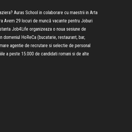
oaziera? Auras School in colaborare cu maestrii in Arta
iera Avem 29 locuri de muncă vacante pentru Joburi
tanta Job4Life organizeaza o noua sesiune de
in domeniul HoReCa (bucatarie, restaurant, bar,
mare agentie de recrutare si selectie de personal
tiile a peste 15.000 de candidati romani si de alte