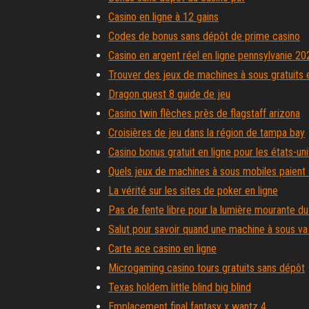
Casino en ligne à 12 gains
Codes de bonus sans dépôt de prime casino
Casino en argent réel en ligne pennsylvanie 20
Trouver des jeux de machines à sous gratuits e
Dragon quest 8 guide de jeu
Casino twin flèches près de flagstaff arizona
Croisières de jeu dans la région de tampa bay
Casino bonus gratuit en ligne pour les états-uni
Quels jeux de machines à sous mobiles paient 
La vérité sur les sites de poker en ligne
Pas de fente libre pour la lumière mourante du
Salut pour savoir quand une machine à sous va
Carte ace casino en ligne
Microgaming casino tours gratuits sans dépôt
Texas holdem little blind big blind
Emplacement final fantasy x wantz 4