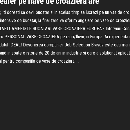
dealer pe nave de croazieră are
 Iti doresti sa devii bucatar si in acelas timp sa lucrezi pe un vas de cr
intensive de bucatar, la finalizare va oferim angajare pe vase de croaz
SPATARI CAMERISTE BUCATARI VASE CROAZIERA EUROPA - Interviuri Cons
ntru PERSONAL VASE CROAZIERA pe rauri/fluvii, in Europa. Ai experienta 
didatul IDEAL! Descrierea companiei. Job Selection Brasov este cea mai 
d in spate o istorie de 20 de ani in industrie si care a solutionat aplica
al pentru companiile de vase de croaziera: …