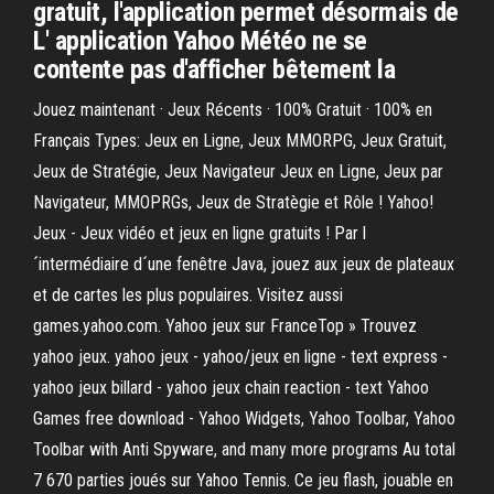
gratuit, l'application permet désormais de
L' application Yahoo Météo ne se
contente pas d'afficher bêtement la
Jouez maintenant · Jeux Récents · 100% Gratuit · 100% en
Français Types: Jeux en Ligne, Jeux MMORPG, Jeux Gratuit,
Jeux de Stratégie, Jeux Navigateur Jeux en Ligne, Jeux par
Navigateur, MMOPRGs, Jeux de Stratègie et Rôle ! Yahoo!
Jeux - Jeux vidéo et jeux en ligne gratuits ! Par l
´intermédiaire d´une fenêtre Java, jouez aux jeux de plateaux
et de cartes les plus populaires. Visitez aussi
games.yahoo.com. Yahoo jeux sur FranceTop » Trouvez
yahoo jeux. yahoo jeux - yahoo/jeux en ligne - text express -
yahoo jeux billard - yahoo jeux chain reaction - text Yahoo
Games free download - Yahoo Widgets, Yahoo Toolbar, Yahoo
Toolbar with Anti Spyware, and many more programs Au total
7 670 parties joués sur Yahoo Tennis. Ce jeu flash, jouable en