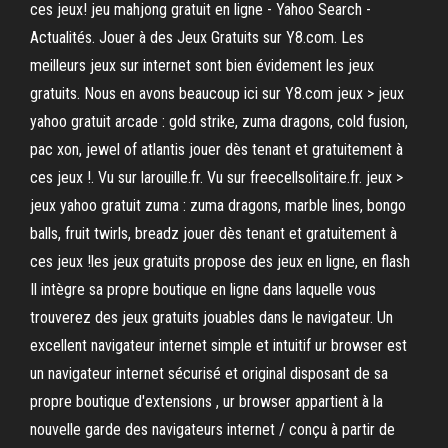
ces jeux! jeu mahjong gratuit en ligne - Yahoo Search -
Actualités. Jouer à des Jeux Gratuits sur Y8.com. Les
meilleurs jeux sur internet sont bien évidement les jeux
gratuits. Nous en avons beaucoup ici sur Y8.com jeux > jeux
yahoo gratuit arcade : gold strike, zuma dragons, cold fusion,
pac xon, jewel of atlantis jouer dès tenant et gratuitement à
ces jeux !. Vu sur larouille.fr. Vu sur freecellsolitaire.fr. jeux >
jeux yahoo gratuit zuma : zuma dragons, marble lines, bongo
balls, fruit twirls, breadz jouer dès tenant et gratuitement à
ces jeux !les jeux gratuits propose des jeux en ligne, en flash
Il intègre sa propre boutique en ligne dans laquelle vous
trouverez des jeux gratuits jouables dans le navigateur. Un
excellent navigateur internet simple et intuitif ur browser est
un navigateur internet sécurisé et original disposant de sa
propre boutique d'extensions , ur browser appartient à la
nouvelle garde des navigateurs internet / conçu à partir de