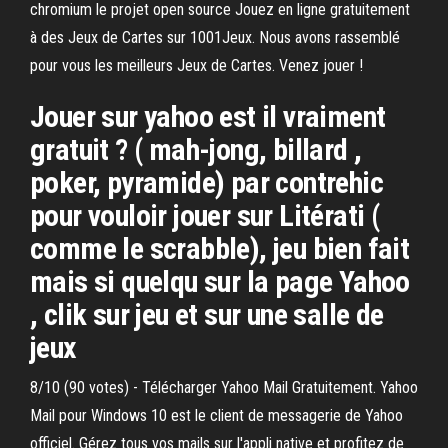
chromium le projet open source Jouez en ligne gratuitement
à des Jeux de Cartes sur 1001Jeux. Nous avons rassemblé
pour vous les meilleurs Jeux de Cartes. Venez jouer !
Jouer sur yahoo est il vraiment
gratuit ? ( mah-jong, billard ,
poker, pyramide) par contrehic
pour vouloir jouer sur Litérati (
comme le scrabble), jeu bien fait
mais si quelqu sur la page Yahoo
, clik sur jeu et sur une salle de
jeux
8/10 (90 votes) - Télécharger Yahoo Mail Gratuitement. Yahoo
Mail pour Windows 10 est le client de messagerie de Yahoo
officiel. Gérez tous vos mails sur l'appli native et profitez de