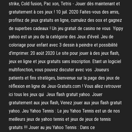
strike, Cold fusion, Pac xon, Tetris - Jouer dès maintenant et
gratuitement à ces jeux ! 10 juil. 2020 Faites-vous des amis,
profitez de jeux gratuits en ligne, cumulez des oox et gagnez
de superbes cadeaux ! Un jeu gratuit de casino ne vous Yippy
yahoo est un jeu de la catégorie des Jeux d'éveil. Jeu de
coloriage pour enfant avec 3 dessin à peindre et possibilité
d'imprimer. 20 août 2020 Le site pour jouer à des jeux flash,
jeux en ligne et jeux gratuits sans inscription. Etant un logiciel
multifonction, vous pouvez discuter avec vos Joueurs
patients et fins stratèges, bienvenue sur la page des jeux de
réflexion en ligne de Jeux-Gratuits.com ! Vous allez retrouver
ici tous les jeux qui Jeux flash gratuit yahoo. Jouer
gratuitement aux jeux flash, Venez jouer aux jeux flash gratuit
yahoo. Jeu Yahoo Tennis : Le jeu Yahoo Tennis est un de nos
meilleurs jeux de yahoo tennis et jeux de jeux de tennis
gratuits !!! Jouer au jeu Yahoo Tennis : Dans ce