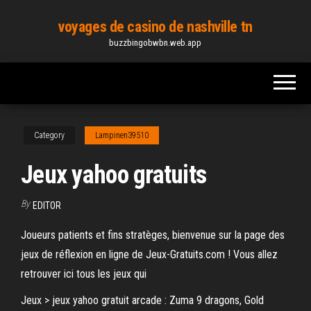
Skip
voyages de casino de nashville tn
to
buzzbingobwbn.web.app
the
content
Category
Lampinen39510
Jeux yahoo gratuits
By
EDITOR
Joueurs patients et fins stratèges, bienvenue sur la page des
jeux de réflexion en ligne de Jeux-Gratuits.com ! Vous allez
retrouver ici tous les jeux qui
Jeux > jeux yahoo gratuit arcade : Zuma 9 dragons, Gold