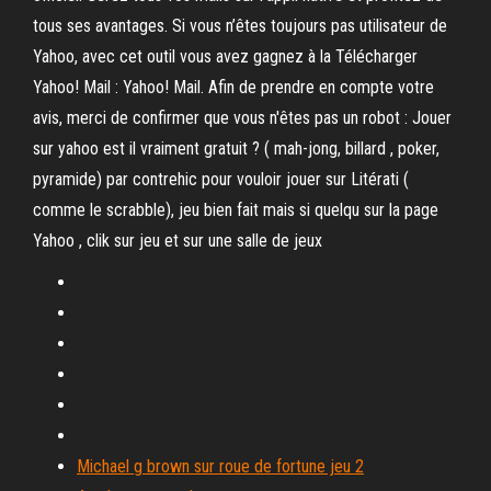
tous ses avantages. Si vous n’êtes toujours pas utilisateur de
Yahoo, avec cet outil vous avez gagnez à la Télécharger
Yahoo! Mail : Yahoo! Mail. Afin de prendre en compte votre
avis, merci de confirmer que vous n'êtes pas un robot : Jouer
sur yahoo est il vraiment gratuit ? ( mah-jong, billard , poker,
pyramide) par contrehic pour vouloir jouer sur Litérati (
comme le scrabble), jeu bien fait mais si quelqu sur la page
Yahoo , clik sur jeu et sur une salle de jeux
Michael g brown sur roue de fortune jeu 2