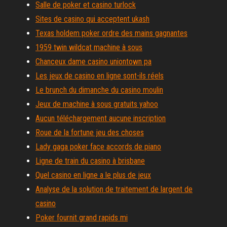
Salle de poker et casino turlock
Sites de casino qui acceptent ukash
Texas holdem poker ordre des mains gagnantes
1959 twin wildcat machine à sous
Chanceux dame casino uniontown pa
Les jeux de casino en ligne sont-ils réels
Le brunch du dimanche du casino moulin
Jeux de machine à sous gratuits yahoo
Aucun téléchargement aucune inscription
Roue de la fortune jeu des choses
Lady gaga poker face accords de piano
Ligne de train du casino à brisbane
Quel casino en ligne a le plus de jeux
Analyse de la solution de traitement de largent de
casino
Poker fournit grand rapids mi