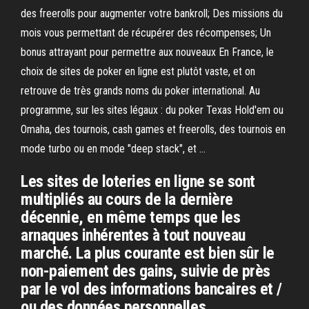
des freerolls pour augmenter votre bankroll; Des missions du
mois vous permettant de récupérer des récompenses; Un
bonus attrayant pour permettre aux nouveaux En France, le
choix de sites de poker en ligne est plutôt vaste, et on
retrouve de très grands noms du poker international. Au
programme, sur les sites légaux : du poker Texas Hold'em ou
Omaha, des tournois, cash games et freerolls, des tournois en
mode turbo ou en mode "deep stack", et …
Les sites de loteries en ligne se sont
multipliés au cours de la dernière
décennie, en même temps que les
arnaques inhérentes à tout nouveau
marché. La plus courante est bien sûr le
non-paiement des gains, suivie de près
par le vol des informations bancaires et /
ou des données personnelles.