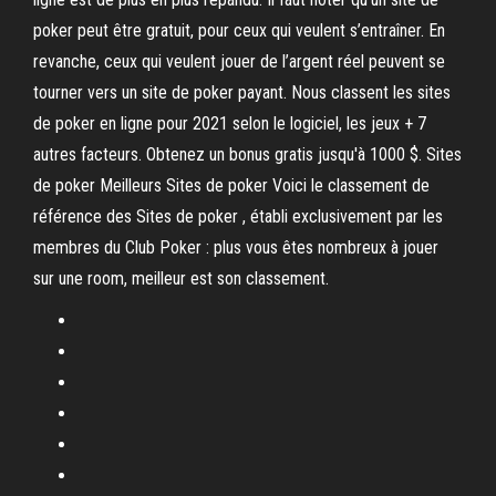
poker peut être gratuit, pour ceux qui veulent s’entraîner. En
revanche, ceux qui veulent jouer de l’argent réel peuvent se
tourner vers un site de poker payant. Nous classent les sites
de poker en ligne pour 2021 selon le logiciel, les jeux + 7
autres facteurs. Obtenez un bonus gratis jusqu'à 1000 $. Sites
de poker Meilleurs Sites de poker Voici le classement de
référence des Sites de poker , établi exclusivement par les
membres du Club Poker : plus vous êtes nombreux à jouer
sur une room, meilleur est son classement.