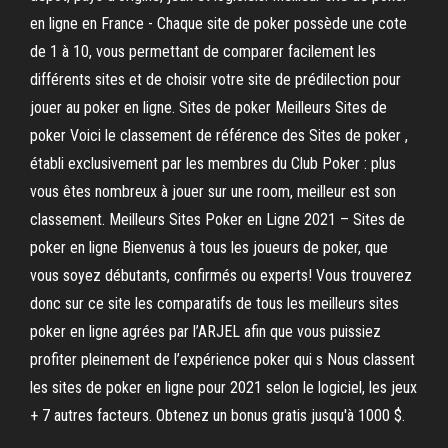
en ligne en France - Chaque site de poker possède une cote
de 1 à 10, vous permettant de comparer facilement les
différents sites et de choisir votre site de prédilection pour
jouer au poker en ligne. Sites de poker Meilleurs Sites de
poker Voici le classement de référence des Sites de poker ,
établi exclusivement par les membres du Club Poker : plus
vous êtes nombreux à jouer sur une room, meilleur est son
classement. Meilleurs Sites Poker en Ligne 2021 – Sites de
poker en ligne Bienvenus à tous les joueurs de poker, que
vous soyez débutants, confirmés ou experts! Vous trouverez
donc sur ce site les comparatifs de tous les meilleurs sites
poker en ligne agrées par l’ARJEL afin que vous puissiez
profiter pleinement de l’expérience poker qui s Nous classent
les sites de poker en ligne pour 2021 selon le logiciel, les jeux
+ 7 autres facteurs. Obtenez un bonus gratis jusqu'à 1000 $.