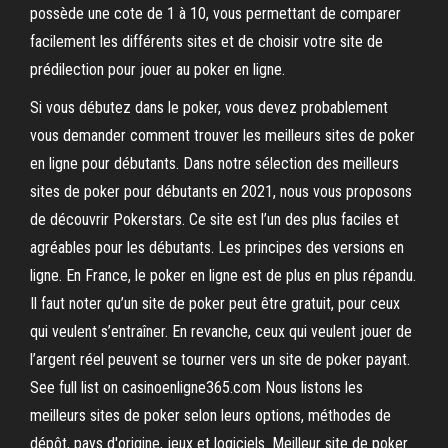
possède une cote de 1 à 10, vous permettant de comparer
facilement les différents sites et de choisir votre site de
prédilection pour jouer au poker en ligne.
Si vous débutez dans le poker, vous devez probablement
vous demander comment trouver les meilleurs sites de poker
en ligne pour débutants. Dans notre sélection des meilleurs
sites de poker pour débutants en 2021, nous vous proposons
de découvrir Pokerstars. Ce site est l’un des plus faciles et
agréables pour les débutants. Les principes des versions en
ligne. En France, le poker en ligne est de plus en plus répandu.
Il faut noter qu’un site de poker peut être gratuit, pour ceux
qui veulent s’entraîner. En revanche, ceux qui veulent jouer de
l’argent réel peuvent se tourner vers un site de poker payant.
See full list on casinoenligne365.com Nous listons les
meilleurs sites de poker selon leurs options, méthodes de
dépôt, pays d'origine, jeux et logiciels. Meilleur site de poker