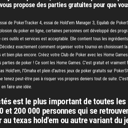
 vous propose des parties gratuites pour que vous
 Essai de PokerTracker 4, essai de Hold'em Manager 3, Equilab de PokerSt
explosion du poker en ligne, certaines personnes ont développé des progr
e ces outils et services est acceptable. Elle contient tous les ingrédien
écidez exactement comment organiser votre tournoi en choisissant la tail
s et bien plus encore. Créez votre Club de Poker avec les Home Games. 
arties de poker ! Ce sont les Home Games. C'est gratuit et vraiment fac
Hold'em, l'Omaha et plein d'autres jeux de poker gratuits sur PokerSta
s ne tenez peut-être pas à risquer vos propres deniers tout de suite. C'
 en faire une idée.
és est le plus important de toutes les 
 et 200 000 personnes qui se retrouvent
r au texas hold'em ou autre variant du 