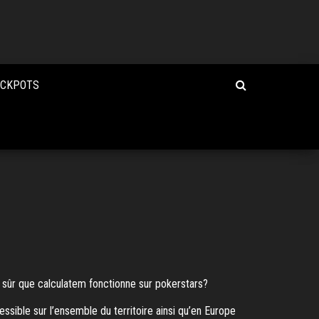
ACKPOTS
tu sûr que calculatem fonctionne sur pokerstars?
ssible sur l’ensemble du territoire ainsi qu’en Europe