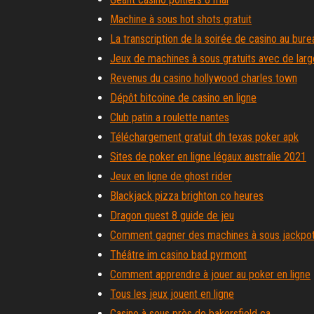
Machine à sous hot shots gratuit
La transcription de la soirée de casino au bure
Jeux de machines à sous gratuits avec de larg
Revenus du casino hollywood charles town
Dépôt bitcoine de casino en ligne
Club patin a roulette nantes
Téléchargement gratuit dh texas poker apk
Sites de poker en ligne légaux australie 2021
Jeux en ligne de ghost rider
Blackjack pizza brighton co heures
Dragon quest 8 guide de jeu
Comment gagner des machines à sous jackpo
Théâtre im casino bad pyrmont
Comment apprendre à jouer au poker en ligne
Tous les jeux jouent en ligne
Casino à sous près de bakersfield ca