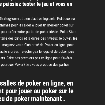
 puissiez tester le jeu et vous en
rategy.com et bien d'autres logiciels. Politique sur
ammes pour les aider à jouer un meilleur poker sur
ts pour créer votre partie de poker idéale. PokerStars
le des blinds et la durée des niveaux, le buy-in, les
Imaginez votre Club privé de Poker en ligne, pour
ile à créer. Téléchargez le logiciel de poker, puis
rs. Faire ses premiers pas en ligne peut s'avérer
est pourquoi PokerStars vous propose des parties
salles de poker en ligne, en
 pour jouer au poker sur le
jeu de poker maintenant .