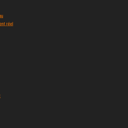
au
ent réel
t