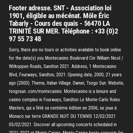
Footer adresse. SNT - Association loi
1901, éligible au mécénat. Môle Éric
Tabarly - Cours des quais - 56470 LA
TRINITÉ SUR MER. Téléphone : +33 (0)2
97 55 73 48
Sorry, there are no tours or activities available to book online
for the date(s) you Montecasino Boulevard Cnr William Nicol /
Witkoppen Roads, Sandton 2021 Address, 1 Montecasino
Blvd, Fourways, Sandton, 2021. Opening date, 2000; 21 years
ago (2000). Theme, Italian Village. Owner, Tsogo Sun. Website,
tsogosun. com/montecasino. Montecasino is a leisure and
casino complex in Fourways, Sandton Le Monte-Carlo Rolex
Masters, qui a fêté sa centième édition en 2006, se joue à
Monaco sur terre GRANDE NUIT DU TENNIS 12/02/2021
05/02/2021. Discover all upcoming concerts scheduled in
2021-2022 at Monte Casino. Monte Casino hosts concerts for