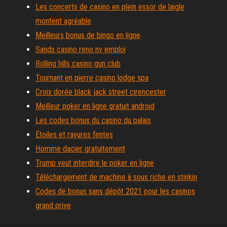
Les concerts de casino en plein essor de laigle
montent agréable
Meilleurs bonus de bingo en ligne
Sands casino reno nv emploi
Rolling hills casino gun club
Tournant en pierre casino lodge spa
Croix dorée black jack street cirencester
Meilleur poker en ligne gratuit android
Les codes bonus du casino du palais
Étoiles et rayures fentes
Homme dacier gratuitement
Trump veut interdire le poker en ligne
Téléchargement de machine à sous riche en stinkin
Codes de bonus sans dépôt 2021 pour les casinos
grand prive