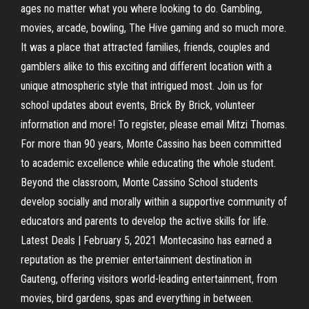
ages no matter what you where looking to do. Gambling,
movies, arcade, bowling, The Hive gaming and so much more.
It was a place that attracted families, friends, couples and
gamblers alike to this exciting and different location with a
unique atmospheric style that intrigued most. Join us for
school updates about events, Brick By Brick, volunteer
information and more! To register, please email Mitzi Thomas.
For more than 90 years, Monte Cassino has been committed
to academic excellence while educating the whole student.
Beyond the classroom, Monte Cassino School students
develop socially and morally within a supportive community of
educators and parents to develop the active skills for life.
Latest Deals | February 5, 2021 Montecasino has earned a
reputation as the premier entertainment destination in
Gauteng, offering visitors world-leading entertainment, from
movies, bird gardens, spas and everything in between.