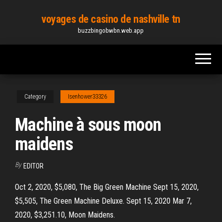
Skip
voyages de casino de nashville tn
to
buzzbingobwbn.web.app
the
content
Category
Isenhower33326
Machine à sous moon
maidens
By
EDITOR
Oct 2, 2020, $5,080, The Big Green Machine Sept 15, 2020,
$5,505, The Green Machine Deluxe. Sept 15, 2020 Mar 7,
2020, $3,251.10, Moon Maidens.