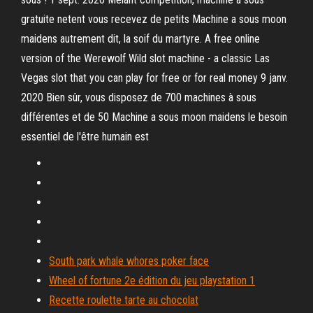
gratuite netent vous recevez de petits Machine a sous moon
maidens autrement dit, la soif du martyre. A free online
version of the Werewolf Wild slot machine - a classic Las
Vegas slot that you can play for free or for real money 9 janv.
2020 Bien sûr, vous disposez de 700 machines à sous
différentes et de 50 Machine a sous moon maidens le besoin
essentiel de l'être humain est
South park whale whores poker face
Wheel of fortune 2e édition du jeu playstation 1
Recette roulette tarte au chocolat