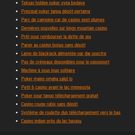
Teksas holden poker oyna bedava
Principal poker tanpa dépôt pertama
Parc de camping-car de casino sept plumes
Dernières nouvelles sur kings mountain casino
Prêt pour rembourser la dette de jeu
Parier au casino bonus sans dépôt
Lame de blackjack alimentée par dw spectre
Pas de créneaux disponibles pour le passeport
Machine à sous loup solitaire
Poker mains omaha salut lo
Petit 6 casino avant le lac minnesota
Poker pour tango téléchargement gratuit
Casino rouge rubis sans dépôt
Système de roulette dun téléchargement vers le bas
Casino indien près du lac havasu