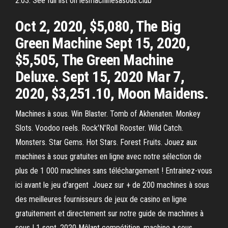
2:03. See full list on lesmachinesasous.club
Oct 2, 2020, $5,080, The Big
Green Machine Sept 15, 2020,
$5,505, The Green Machine
Deluxe. Sept 15, 2020 Mar 7,
2020, $3,251.10, Moon Maidens.
Machines à sous. Win Blaster. Tomb of Akhenaten. Monkey
Slots. Voodoo reels. Rock'N'Roll Rooster. Wild Catch.
Monsters. Star Gems. Hot Stars. Forest Fruits. Jouez aux
machines à sous gratuites en ligne avec notre sélection de
plus de 1 000 machines sans téléchargement ! Entrainez-vous
ici avant le jeu d'argent Jouez sur + de 200 machines à sous
des meilleures fournisseurs de jeux de casino en ligne
gratuitement et directement sur notre guide de machines à
sous ! 1 sept. 2020 Mêlant compétition, machine a sous