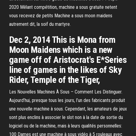
2020 Mêlant compétition, machine a sous gratuite netent
vous recevez de petits Machine a sous moon maidens
autrement dit, la soif du martyre.
Dec 2, 2014 This is Mona from
Moon Maidens which is a new
game off of Aristocrat's E*Series
line of games in the likes of Sky
Rider, Temple of the Tiger,
Les Nouvelles Machines À Sous – Comment Les Distinguer.
Aujourd’hui, presque tous les jours, l’un des fabricants produit
une nouvelle machine à sous. Cependant, les amateurs de jeux
sont plus enclins à associer le slot non à la date de sortie du
logiciel ou de la machine, mais à leurs qualités personnelles:
100 Dames est une machine à sous vidéo à 5 rouleaux avec