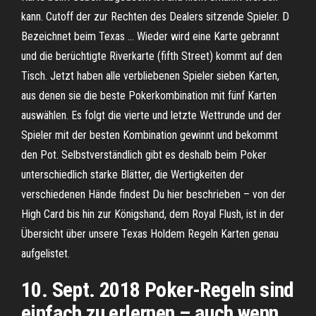
kann. Cutoff der zur Rechten des Dealers sitzende Spieler. D
Bezeichnet beim Texas … Wieder wird eine Karte gebrannt
und die berüchtigte Riverkarte (fifth Street) kommt auf den
Tisch. Jetzt haben alle verbliebenen Spieler sieben Karten,
aus denen sie die beste Pokerkombination mit fünf Karten
auswählen. Es folgt die vierte und letzte Wettrunde und der
Spieler mit der besten Kombination gewinnt und bekommt
den Pot. Selbstverständlich gibt es deshalb beim Poker
unterschiedlich starke Blätter, die Wertigkeiten der
verschiedenen Hände findest Du hier beschrieben – von der
High Card bis hin zur Königshand, dem Royal Flush, ist in der
Übersicht über unsere Texas Holdem Regeln Karten genau
aufgelistet.
10. Sept. 2018 Poker-Regeln sind
einfach zu erlernen – auch wenn