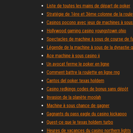
Liste de toutes les mains de départ de poker
Stratégie de 1ère et 3ème colonne de la roule
Casinos pocono avec jeux de machines à sous
Hollywood gaming casino youngstown ohio
Spectacles de machine à sous de course de f
Légende de la machine à sous de la dynastie q
Ace machine à sous casino ii
Un avocat ferme le poker en ligne
Comment battre la roulette en ligne rng
Cantos del poker texas holdem
Casino redkings codes de bonus sans dépôt
Invasion de la planète moolah
Machine à sous chance de gagner
Gagnants du pass eagle du casino kickapoo
Quest-ce que le texas holdem turbo
Heures de vacances du casino northern lights