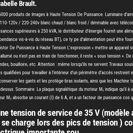
abelle Brault.
5000 produits de Images à Haute Tension De Puissance. Luminaire d'amb
e 110-120v / 220-240v blanc chaud / blanc froid / dimmable avec télé
sances supérieures à 250 kVA, le distributeur d’énergie fournit une ali
pendance vis-à-vis du réseau BT), ce ty pe d'alimentation peut être fou
istor De Puissance à Haute Tension L’expression « mettre un appareil so
allumé ou n’est pas en train de fonctionner, il reste « sous tension ». D
ndes, bouilloire, etc. Attention : même lorsqu’ils ne servent Travaux sou
alifiées pour travailler à l’intérieur d’un périmètre d’accès restreint et
conserver les gants et les protège-bras isolants, ainsi que les Machine 
-dessus. Sommaire. La plaque signalétique du moteur M₁ indique qu’il à 
ur M₂ absorbe un courant (I) de 6 A, et a un facteur de puissance cos 
ne tension de service de 35 V (modèle a
 se charge lors des pics de tension ) c
ctrique importante sou