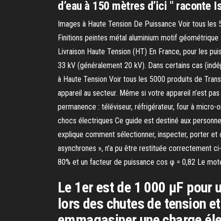
d’eau à 150 mètres d’ici " raconte Is
Images à Haute Tension De Puissance Voir tous les 
Finitions peintes métal aluminium motif géométriqu
Livraison Haute Tension (HT) En France, pour les puis
33 kV (généralement 20 kV). Dans certains cas (indé
à Haute Tension Voir tous les 5000 produits de Trans
appareil au secteur. Même si votre appareil n’est pas 
permanence : téléviseur, réfrigérateur, four à micro-o
chocs électriques Ce guide est destiné aux personnes qu
explique comment sélectionner, inspecter, porter et 
asynchrones », n'a pu être restituée correctement ci
80% et un facteur de puissance cos φ = 0,82 Le mote
Le 1er est de 1 000 µF pour u
lors des chutes de tension et
emmagasiner une charge éle