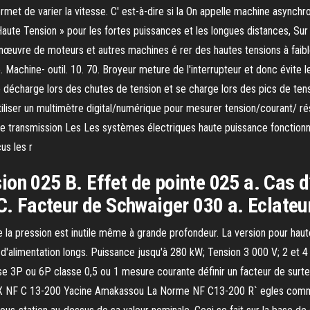
rmet de varier la vitesse. C' est-à-dire si la On appelle machine asynch
aute Tension » pour les fortes puissances et les longues distances, Sur l'
manœuvre de moteurs et autres machines é rer des hautes tensions à fai
 Machine- outil. 10. 70. Broyeur meture de l'interrupteur et donc évite 
 se décharge lors des chutes de tension et se charge lors des pics de t
ser un multimètre digital/numérique pour mesurer tension/courant/ rési
 transmission Les Les systèmes électriques haute puissance fonctionnen
us les r
on 025 B. Effet de pointe 025 a. Cas d
 C. Facteur de Schwaiger 030 a. Eclateu
de la pression est inutile même à grande profondeur. La version pour haut
d'alimentation longs. Puissance jusqu'à 280 kW; Tension 3 000 V; 2 et 4
se 3P ou 6P classe 0,5 ou 1 mesure courante définir un facteur de surt
PXX NF C 13-200 Yacine Amakassou La Norme NF C13-200 R` egles commun