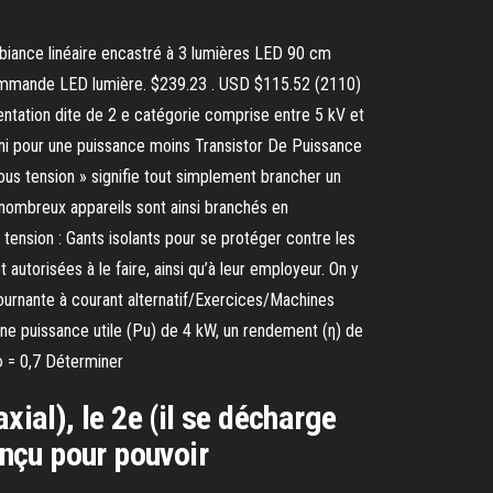
iance linéaire encastré à 3 lumières LED 90 cm
commande LED lumière. $239.23 . USD $115.52 (2110)
mentation dite de 2 e catégorie comprise entre 5 kV et
rni pour une puissance moins Transistor De Puissance
us tension » signifie tout simplement brancher un
e nombreux appareils sont ainsi branchés en
s tension : Gants isolants pour se protéger contre les
 autorisées à le faire, ainsi qu’à leur employeur. On y
tournante à courant alternatif/Exercices/Machines
une puissance utile (Pu) de 4 kW, un rendement (η) de
φ = 0,7 Déterminer
xial), le 2e (il se décharge
onçu pour pouvoir