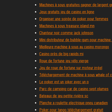
Machines à sous gratuites gagner de largent gr
Jeux gratuits jeu de casino en ligne
Organiser une soirée de poker pour femmes
Machines à sous treasure island mn
Chanteur noir comme jack johnson
Mini distributeur de bubble-gum pour machine
Meilleure machine à sous au casino morongo
Casino près de big rapids mi
Roue de fortune jeu vélo vierge
Jeu de roue de fortune sur moteur irréel
Téléchargement de machine à sous whale of 
Le poker est un joker avec un p
Parc de camping-car de casino sept plumes
Bateaux de jeu petite rivière sc
Planche a roulette electrique pneu canadien
Poker pour tango téléchargement gratuit