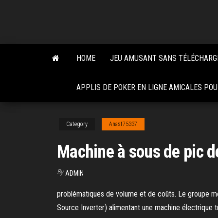
Skip
to
the
content
HOME
JEU AMUSANT SANS TÉLÉCHAR
APPLIS DE POKER EN LIGNE AMICALES PO
Category
Anast75337
Machine à sous de pic d
By
ADMIN
problématiques de volume et de coûts. Le groupe mo
Source Inverter) alimentant une machine électrique t