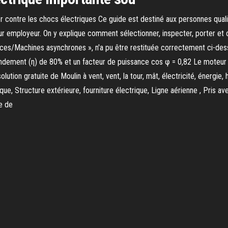
 contre les chocs électriques Ce guide est destiné aux personnes qualifié
 leur employeur. On y explique comment sélectionner, inspecter, porter et 
cices/Machines asynchrones », n'a pu être restituée correctement ci-de
 rendement (η) de 80% et un facteur de puissance cos φ = 0,82 Le moteur 
tion gratuite de Moulin à vent, vent, la tour, mât, électricité, énergie, 
trique, Structure extérieure, fourniture électrique, Ligne aérienne , Pr
e de