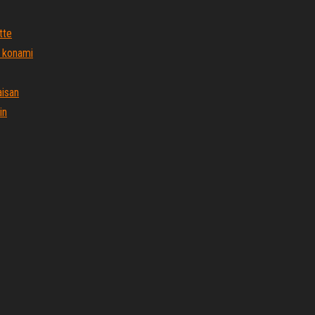
tte
 konami
aisan
in